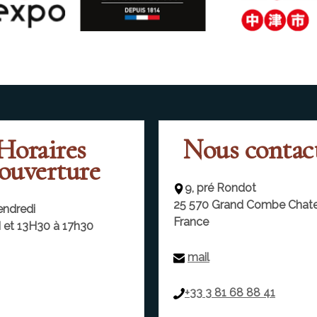
Horaires
Nous contac
'ouverture
9, pré Rondot
25 570
Grand Combe Chate
endredi
France
 et 13H30 à 17h30
mail
+33 3 81 68 88 41