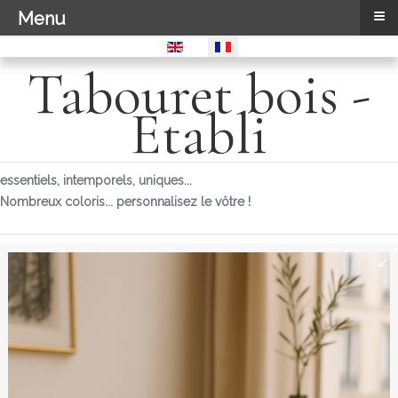
≡
Menu
Sélectionnez votre langue
Tabouret bois -
Etabli
essentiels, intemporels, uniques...
Nombreux coloris... personnalisez le vôtre !