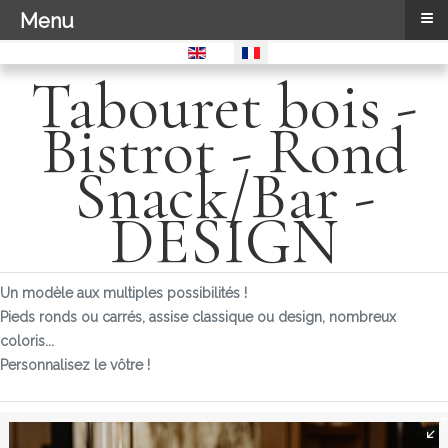
≡
Menu
Sélectionnez votre langue
Tabouret bois -
Bistrot - Rond
Snack/Bar -
DESIGN
Un modèle aux multiples possibilités !
Pieds ronds ou carrés, assise classique ou design, nombreux
coloris...
Personnalisez le vôtre !